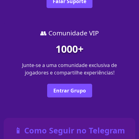
Falar Suporte
👥 Comunidade VIP
1000+
Junte-se a uma comunidade exclusiva de
jogadores e compartilhe experiências!
Entrar Grupo
📱 Como Seguir no Telegram