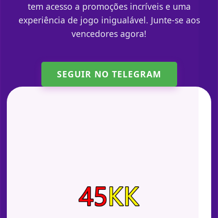
tem acesso a promoções incríveis e uma
experiência de jogo inigualável. Junte-se aos
vencedores agora!
SEGUIR NO TELEGRAM