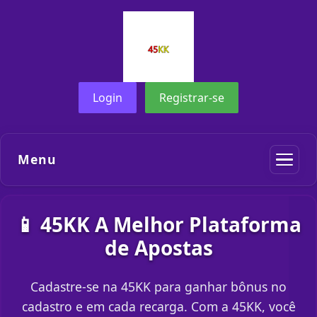
Login
Registrar-se
Menu
📱 45KK A Melhor Plataforma
de Apostas
Cadastre-se na 45KK para ganhar bônus no
cadastro e em cada recarga. Com a 45KK, você