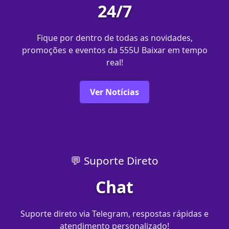
24/7
Fique por dentro de todas as novidades,
promoções e eventos da 555U Baixar em tempo
real!
Ver Notícias
💬 Suporte Direto
Chat
Suporte direto via Telegram, respostas rápidas e
atendimento personalizado!