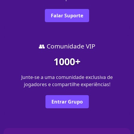
Falar Suporte
👥 Comunidade VIP
1000+
Junte-se a uma comunidade exclusiva de
jogadores e compartilhe experiências!
Entrar Grupo